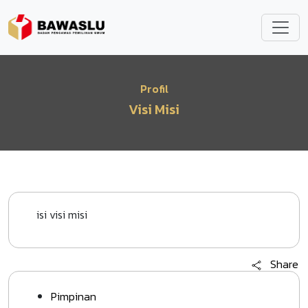
Lompat ke isi utama
Profil
Visi Misi
isi visi misi
Share
Pimpinan